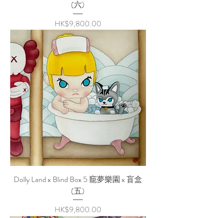
(六)
Price
HK$9,800.00
Dolly Land x Blind Box 5 竉夢樂園 x 盲盒
(五)
Price
HK$9,800.00