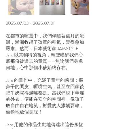
2025.07.03 - 2025.07.31
在都市的喧囂中，我們伴隨著歲月的流
逝，漸漸收起了孩童的稚氣，變得愈加
嚴肅。然而，日本藝術家 JAMSTYLE
Jaro 以其獨特的視角，輕聲喚醒我們心
底那份被遺忘的童真——無論我們身處
何地，心中那個小孩始終存在。
Jaro 的畫作中，充滿了童年的瞬間：摳
鼻子的調皮、噘嘴生氣，甚至在回家後
把牛奶喝得滿嘴都是。當我們脫下華麗
的外衣，便能在安全的空間裡，像孩子
般自由自在地笑，對愛的人撒嬌耍賴，
偷偷地放個臭屁！
Jaro 用他的作品生動地傳達出這份永恆