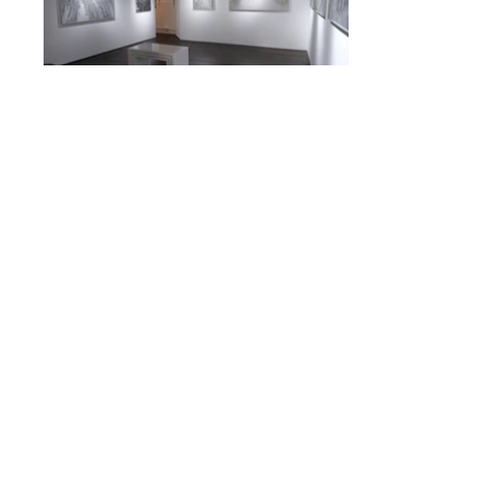
雷聲與蟬鳴 —— 劉錦紅與自然的藝術
Thunderbolts and Cicada Chirps — The Art and
Nature of Lau Kam Hung
漫溯有感 Contemplation on "Trace"