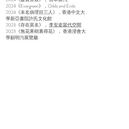
2024《Evergreen》，Odds and Ends
2024《未名病理目三人》，香港中文大
學新亞書院許氏文化館
2023《存在莫名》，
李安姿當代空間
2023《無花果樹裏尋花》， 香港浸會大
學顧明汮展覽廳
2023《and still they move》，香港浸會大
學視覺藝術院本科畢業展
2023《抱歉，我要退出群島啊》， 牛棚
藝術村
獎項
2023 視覺藝術創作獎，香港浸會大學視
覺藝術院
2023 無名雕塑獎，香港浸會大學視覺
藝術院
© 2026 by Touch Gallery.
Shop 103 & 202, 1-2/F, Block 3 Barrack Block,