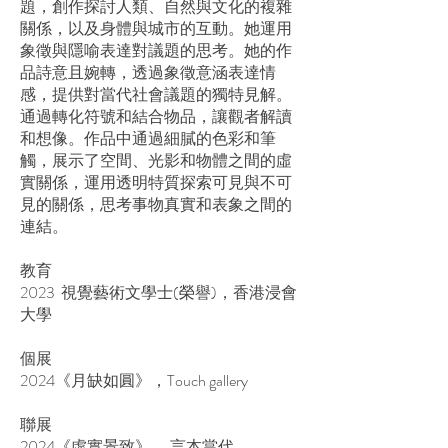
題，創作探討人類、自然與文化的複雜
關係，以及身體與城市的互動。她運用
象徵與隱喻表達對議題的思考。她的作
品詩意且婉轉，透過象徵意涵表達情
感，提供對當代社會議題的獨特見解。
通過轉化符號和結合物品，讓觀者解讀
和想像。作品中通過細膩的色彩和筆
觸，展示了空間、光影和物體之間的虛
實關係，運用透明特質探索可見與不可
見的關係，思考事物真實和表象之間的
連結。
教育
2023 視覺藝術文學士(榮譽)，香港浸會
大學
個展
2024《月缺如圓》，Touch gallery
聯展
2024《虛實景致》， 言本當代