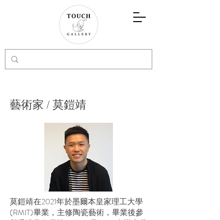
藝術家 /
莫鎧靖
莫鎧靖在2021年於墨爾本皇家理工大學
(RMIT)畢業，主修陶瓷藝術，畢業後參