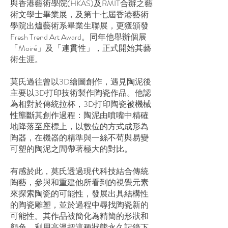
與香港藝術學院(HKAS)及RMIT合辦之藝
術文學士畢業展，及第十七屆香港藝術
學院出爐藝術系畢業生聯展，更獲頒發
Fresh Trend Art Award。同年他舉辦個展
「Moiré」及「連貫性」，正式開始其藝
術生涯。
莫氏過往曾以3D繪圖創作，遇見陶泥後
主要以3D打印技術製作陶瓷作品。他認
為相對於傳統拉杯，3D打印陶瓷被機械
性壟斷其創作過程：陶泥由噴嘴中精確
地降落至座標上，以數位的方式成形為
陶器，在機器的精準與一絲不苟與易變
可塑的陶泥之間帶著極大的對比。
有感於此，莫氏透過現代科技結合傳統
陶藝，參與和重建他所看到的視覺元素
來探索陶瓷的可能性，發展出具結構性
的陶瓷雕塑，並於過程中尋找陶瓷新的
可能性。其作品被簡化為精簡的形狀和
顏色，利用高溫把這種狀態永久記錄下