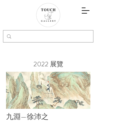
2022 展覽
九淵—徐沛之