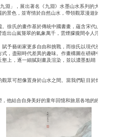
徐沛之個展「九淵」，展出著名《九淵》水墨山水系列的大型橫向手卷
麗的景色，並寄情於自然山水，帶領觀眾漫遊於超然的精神世界
謐。徐氏的畫作基於傳統中國書畫，蘊含宋代山水畫的氣韻及精
營造出山嵐聳翠的氣象萬千，雲煙朦朧間令人浮想聯翩。
，賦予藝術家更多自由和挑戰，而徐氏以現代視角切入，用手機
方式，盡顯時代差異的趣味。作畫構圖在磅礴中不失雅韻，不僅
丘壑上，逐一細膩刻畫及渲染，並以濃墨點睛，既描繪出松樹蒼
的觀眾可想像置身於山水之間。當我們駐目於煙霞縹渺間的一片
塑，他結合自身美好的童年回憶和旅居各地的經歷，透過作品為