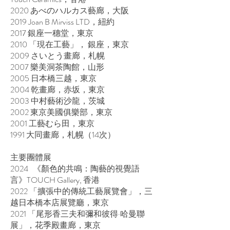
2020 あべのハルカス藝廊，大阪
2019 Joan B Mirviss LTD，紐約
2017 銀座一穗堂，東京
2010 「現在工藝」， 銀座，東京
2009 さいとう畫廊，札幌
2007 樂美洞茶陶館，山形
2005 日本橋三越，東京
2004 乾畫廊，赤坂，東京
2003 中村藝術沙龍，茨城
2002 東京美國俱樂部，東京
2001 工藝むら田，東京
1991 大同畫廊，札幌（14次）
主要團體展
2024 《顏色的共鳴：陶藝的視覺語
言》TOUCH Gallery, 香港
2022 「擴張中的傳統工藝展覽會」，三
越日本橋本店展覽廳，東京
2021 「尾形香三夫和彌和彼得·哈曼聯
展」，花季殿畫廊，東京