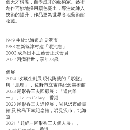
個天才橫溢，自學成才的藝術家。藝術
創作巧妙地採用顏色瓷土，專注於練入
技術的提升，作品更為世界各地藝術館
收藏。
1949 生於北海道岩見沢市
1983 在新篠津村建「混沌窯」
2003 成為日本工藝會正式會員
2022 因病辭世，享年73歲
個展
2024 收藏企劃展 現代陶藝的「形態」
與「肌理」， 佐野市立吉澤紀念美術館
2023 尾形香三夫回顧展：「道內唯
一」，Touch Gallery，香港
2023 尾形香三夫追悼展，岩見沢市繪畫
館 及 松島正幸紀念館，岩見沢市，北海
道
2021 「超絕—尾形香三夫個人展」，
Touch Ceramics，香港