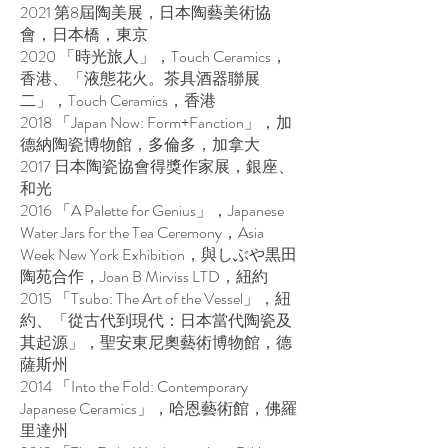
2021 第8屆陶美展，日本陶藝美術協
會，日本橋，東京
2020 「時光旅人」，Touch Ceramics，
香港、「液態花火。茶具酒器聯展
二」，Touch Ceramics，香港
2018 「Japan Now: Form+Fanction」，加
德納陶瓷博物館，多倫多，加拿大
2017 日本陶瓷協會得獎作家展，銀座、
和光
2016 「A Palette for Genius」，Japanese
Water Jars for the Tea Ceremony，Asia
Week New York Exhibition，與しぶや黒田
陶苑合作，Joan B Mirviss LTD，紐約
2015 「Tsubo: The Art of the Vessel」，紐
約、「從古代到現代：日本當代陶瓷及
其起源」，聖安東尼奧藝術博物館，德
薩斯州
2014 「Into the Fold: Contemporary
Japanese Ceramics」，哈恩藝術館，佛羅
里達州