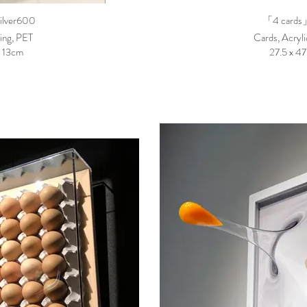
lver600
「4 cards」
ting, PET
Cards, Acryl
x 13cm
27.5 x 47