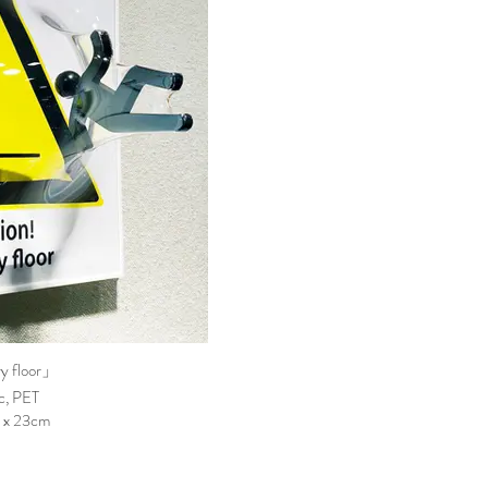
y floor」
c, PET
 x 23cm