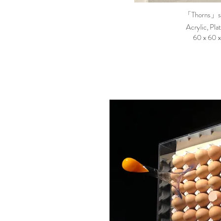
「Thorns」si
Acrylic, Pla
60 x 60 