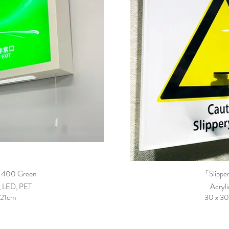
」400 Green
「Slipper
, LED, PET
Acryli
x 21cm
30 x 30