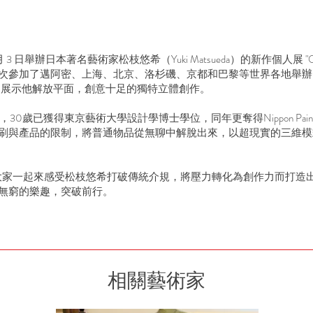
7 日至 8 月 3 日舉辦日本著名藝術家松枝悠希（Yuki Matsueda）的新作個人展 "O
次參加了邁阿密、上海、北京、洛杉磯、京都和巴黎等世界各地舉辦
品，展示他解放平面，創意十足的獨特立體創作。
歲已獲得東京藝術大學設計學博士學位，同年更奪得Nippon Paint Desi
刷與產品的限制，將普通物品從無聊中解脫出來，以超現實的三維模
 box"，歡迎大家一起來感受松枝悠希打破傳統介規，將壓力轉化為創作力而
無窮的樂趣，突破前行。
相關藝術家