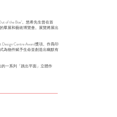
ut of the Box"。悠希先生曾在首
的羣展和藝術博覽會。展覽將展出
gn Centre Award獎項。作爲印
式為物件赋予生命並創造出幽默有
打造出的一系列「跳出平面」立體作