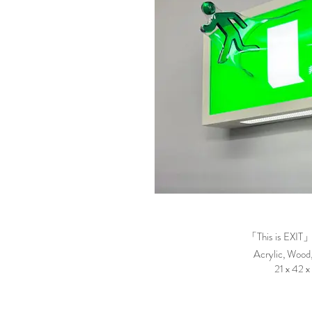
「This is EXIT
Acrylic, Wood
21 x 42 