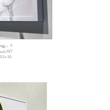
egg 」 II
ood, PET
5.5 x 33