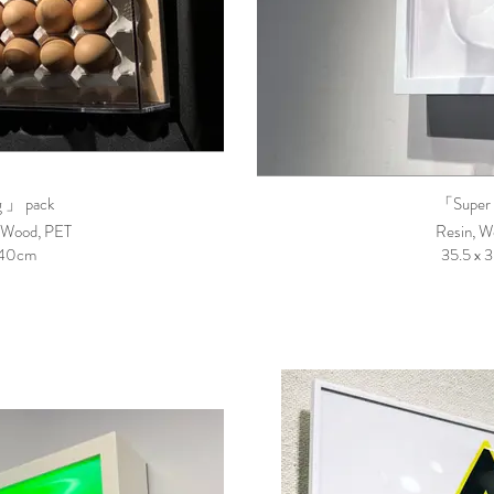
 」 pack
「Super 
, Wood, PET
Resin, W
x 40cm
35.5 x 3