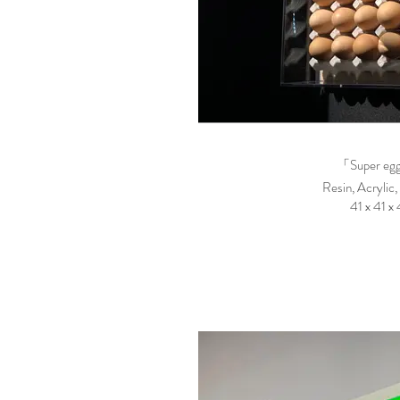
「Super egg
Resin, Acrylic
41 x 41 