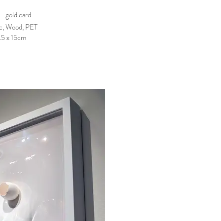
 gold card
ic, Wood, PET
.5 x 15cm