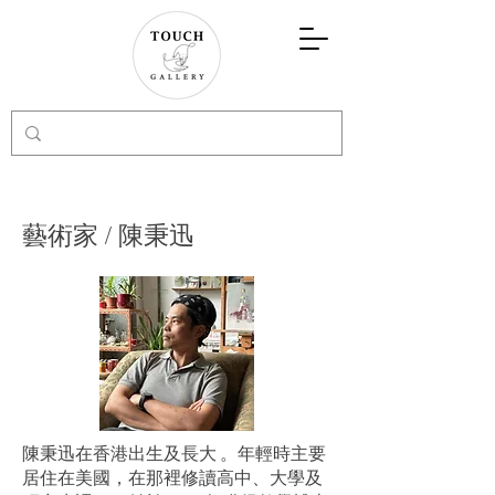
藝
術家
/
陳秉迅
陳秉迅在香港出生及長大 。年輕時主要
居住在美國，在那裡修讀高中、大學及