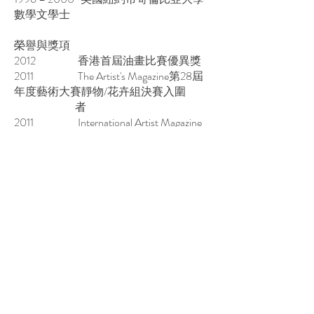
數學文學士
榮譽與獎項
2012 香港首屆油畫比賽優異獎
2011 The Artist's Magazine第28屆
年度藝術大賽靜物/花卉組決賽入圍
者
2011 International Artist Magazine
Challenge #65 'Still Life & Florals'
Competition決賽入圍者
展覽
2023 「為何寫實？ 」，Touch
Gallery，香港
2020 說物無聲－陳秉迅、胡浚
諺、風漸三人聯展，香港藝穗會，
陳麗玲畫廊
2018 《從生活中繪畫》展覽，
香港藝穗會，陳麗玲畫廊