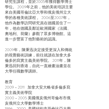
研究生課程，並於2005年獲得數學博士
學位。 2009年之前，他的美術培訓主要
來自美國哥倫比亞大學和俄亥俄州立大
學的各種美術課程 。 2006至2007年，
他作為數學訪問研究員在德國居住了一
年，他在德國及鄰近歐洲國家（法國、
奧地利、荷蘭）參觀了眾多博物館。這
進一步豐富了他對藝術的認識。
2009年，陳秉迅決定接受更深入和傳統
的視覺藝術訓練，前往就讀在加拿大多
倫多的寫實主義美術學院。 2011年，陳
秉迅回到香港，自此一直繪畫油畫並在
大學任職數學講師。
教育
2009 – 2011 加拿大安大略省多倫多寫
實主義美術學院
2000 – 2005 美國俄亥俄州哥倫布市俄
亥俄州立大學數學博士
1996 – 2000 美國紐約市哥倫比亞大學