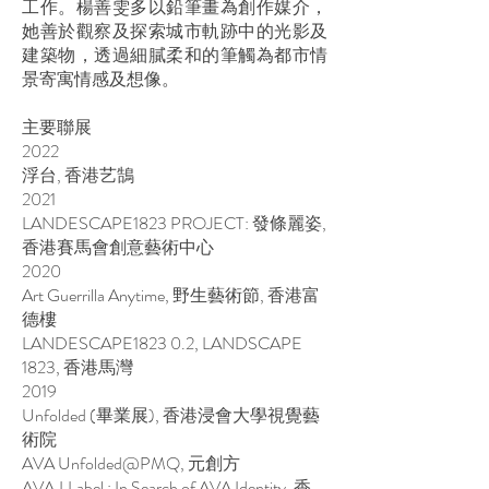
工作。楊善雯多以鉛筆畫為創作媒介，
她善於觀察及探索城市軌跡中的光影及
建築物，透過細膩柔和的筆觸為都市情
景寄寓情感及想像。
主要聯展
2022
浮台, 香港艺鵠​
2021
LANDESCAPE1823 PROJECT: 發條麗姿,
香港賽馬會創意藝術中心
2020
Art Guerrilla Anytime, 野生藝術節, 香港富
德樓
LANDESCAPE1823 0.2, LANDSCAPE
1823, 香港馬灣
2019
Unfolded (畢業展), 香港浸會大學視覺藝
術院
AVA Unfolded@PMQ, 元創方
AVA.I.Label : In Search of AVA Identity, 香